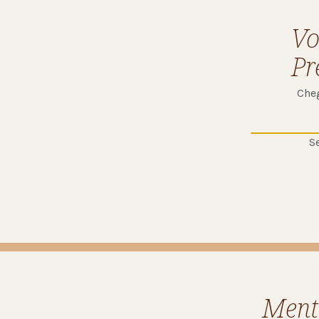
Vo
Pr
Cheg
S
Ment