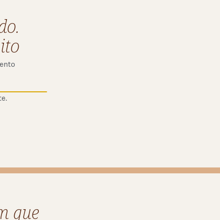
do.
ito
mento
e.
m que