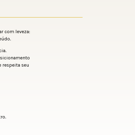
r com leveza:
eúdo.
ia.
osicionamento
 respeita seu
ro.