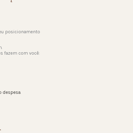
 seu posicionamento
m.
es fazem com você:
o despesa.
r