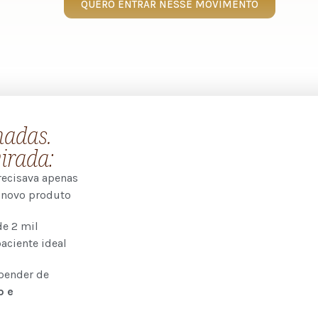
QUERO ENTRAR NESSE MOVIMENTO
nadas.
irada:
ecisava apenas
 novo produto
de 2 mil
aciente ideal
pender de
o e