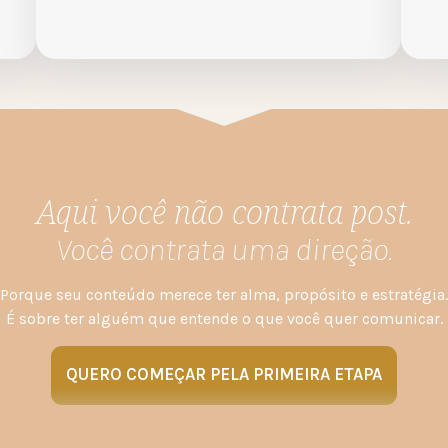
Aqui você não contrata post.
Você contrata uma direção.
Porque seu conteúdo merece ter alma, propósito e estratégia.
É sobre ter alguém que entende o que você quer comunicar.
QUERO COMEÇAR PELA PRIMEIRA ETAPA